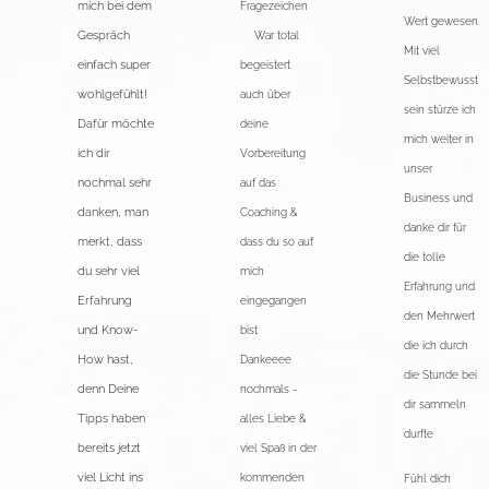
mich bei dem
Fragezeichen
Wert gewesen.
Gespräch
🙏🏻War total
Mit viel
einfach super
begeistert
Selbstbewusst
wohlgefühlt!
auch über
sein stürze ich
Dafür möchte
deine
mich weiter in
ich dir
Vorbereitung
unser
nochmal sehr
auf das
Business und
danken, man
Coaching &
danke dir für
merkt, dass
dass du so auf
die tolle
du sehr viel
mich
Erfahrung und
Erfahrung
eingegangen
den Mehrwert
und Know-
bist ❣️
die ich durch
How hast,
Dankeeee
die Stunde bei
denn Deine
nochmals -
dir sammeln
Tipps haben
alles Liebe &
durfte ♥️
bereits jetzt
viel Spaß in der
viel Licht ins
kommenden
Fühl dich