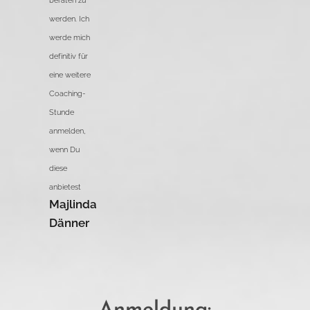
beraten zu
werden. Ich
werde mich
definitiv für
eine weitere
Coaching-
Stunde
anmelden,
wenn Du
diese
anbietest 😍
Majlinda
Dänner