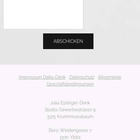
ABSCHICKEN
Impressum Deko-Denk
Datenschutz
Allgemeine
Geschäftsbedingungen
Julia Eplinger-Denk
Studio: Gewerbestrasse 9
3375 Krummnussbaum
Büro: Weidengasse 7
3370 Ybbs