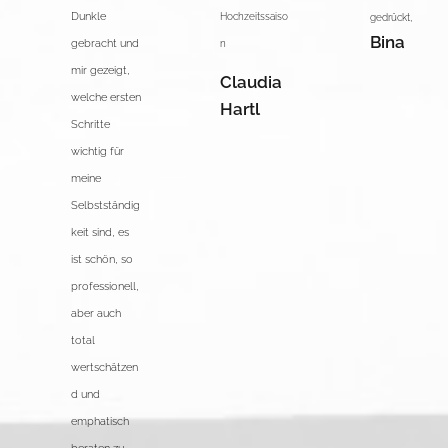
Dunkle
Hochzeitssaiso
gedrückt,
Bina
gebracht und
n 😘
mir gezeigt,
Claudia
welche ersten
Hartl
Schritte
wichtig für
meine
Selbstständig
keit sind, es
ist schön, so
professionell,
aber auch
total
wertschätzen
d und
emphatisch