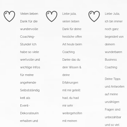
Vielen lieben
Liebe julia,
Liebe Julia,
Dank für die
vielen lieben
ich bin immer
wundervolle
Dank für deine
noch ganz
Coaching-
herzliche offen
begeistert von
Stunde! Ich
Art heute beim
deinem
habe so viele
Coaching.
wunderbaren
wertvolle und
Danke das du
Business
wichtige Infos
dein Wissen &
Coaching 🥰
für meine
deine
Deine Tipps
angehende
Erfahrungen
und Antworten
Selbstständig
mit mir geteilt
auf meine
keit als
hast, du hast
unzähligen
Event-
mir sehr
Fragen sind
Dekorateurin
weitergeholfen
unbezahlbar
erhalten und
mit meinen
und so viel